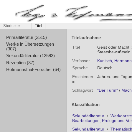
Startseite
Titel
Titelaufnahme
Primärliteratur (2515)
Werke in Übersetzungen
Titel
Geist oder Macht 
(307)
Staatsbewußtsein
Sekundärliteratur (12593)
Verfasser
Kunisch, Hermann
Rezeption (37)
Sprache
Deutsch
Hofmannsthal-Forscher (64)
Erschienen
Jahres- und Tagun
in
Schlagwort
"Der Turm"
/
Mach
Klassifikation
Sekundärliteratur
›
Werkdarste
Bearbeitungen, Prologe und Vo
Sekundärliteratur
›
Thematisc