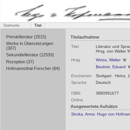
Startseite
Titel
Titelaufnahme
Primärliteratur (2515)
Werke in Übersetzungen
Titel
Literatur und Spra
(307)
Hrsg. von Walter W
Sekundärliteratur (12593)
Hrsg.
Weiss, Walter
Rezeption (37)
Beutner, Eduard
Hofmannsthal-Forscher (64)
Erschienen
Stuttgart : Heinz, 
Sprache
Deutsch
ISBN
3880991677
Online
Ausgewertete Aufsätze
Stroka, Anna: Hugo von Hofmann