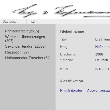
Startseite
Titel
Titelaufnahme
Primärliteratur (2515)
Werke in Übersetzungen
Titel
Erzählun
(307)
Sekundärliteratur (12593)
Hrsg.
Hofmanns
Rezeption (37)
Erschienen
1986
Hofmannsthal-Forscher (64)
Sprache
Deutsch
ISBN
3-10-031
Klassifikation
Primärliteratur
›
Auswahlausga