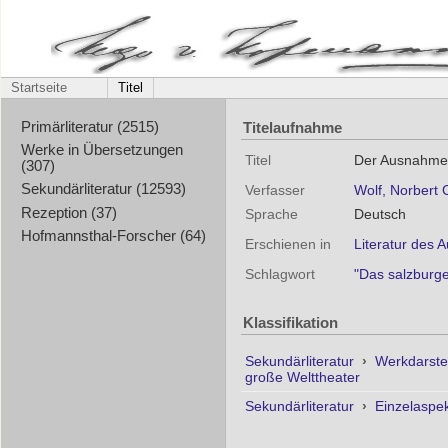
Startseite
Titel
Titelaufnahme
Primärliteratur (2515)
Werke in Übersetzungen
Titel
Der Ausnahmezu
(307)
Sekundärliteratur (12593)
Verfasser
Wolf, Norbert C
Rezeption (37)
Sprache
Deutsch
Hofmannsthal-Forscher (64)
Erschienen in
Literatur des 
Schlagwort
"Das salzburge
Klassifikation
Sekundärliteratur
›
Werkdarste
große Welttheater
Sekundärliteratur
›
Einzelaspe