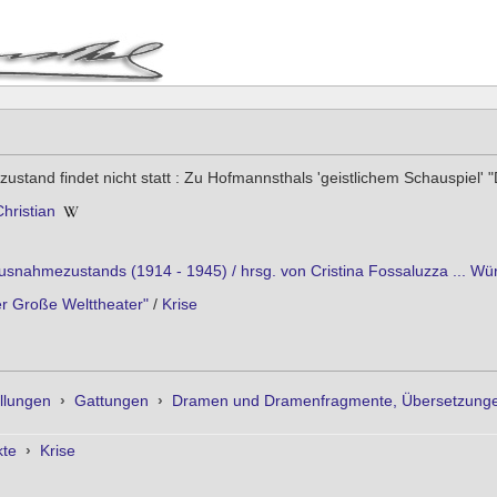
stand findet nicht statt : Zu Hofmannsthals 'geistlichem Schauspiel' 
hristian
Ausnahmezustands (1914 - 1945) / hrsg. von Cristina Fossaluzza ... 
r Große Welttheater"
/
Krise
llungen
›
Gattungen
›
Dramen und Dramenfragmente, Übersetzungen
kte
›
Krise