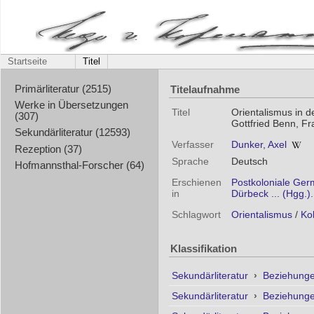
Startseite
Titel
Titelaufnahme
Primärliteratur (2515)
Werke in Übersetzungen
Titel
Orientalismus in d
(307)
Gottfried Benn, F
Sekundärliteratur (12593)
Verfasser
Dunker, Axel
Rezeption (37)
Sprache
Deutsch
Hofmannsthal-Forscher (64)
Erschienen
Postkoloniale Ger
in
Dürbeck ... (Hgg.).
Schlagwort
Orientalismus
/
Ko
Klassifikation
Sekundärliteratur
›
Beziehunge
Sekundärliteratur
›
Beziehunge