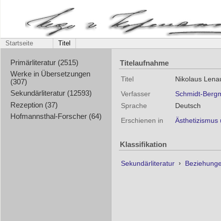
Startseite
Titel
Titelaufnahme
Primärliteratur (2515)
Werke in Übersetzungen
Titel
Nikolaus Lena
(307)
Sekundärliteratur (12593)
Verfasser
Schmidt-Berg
Rezeption (37)
Sprache
Deutsch
Hofmannsthal-Forscher (64)
Erschienen in
Ästhetizismus 
Klassifikation
Sekundärliteratur
›
Beziehunge