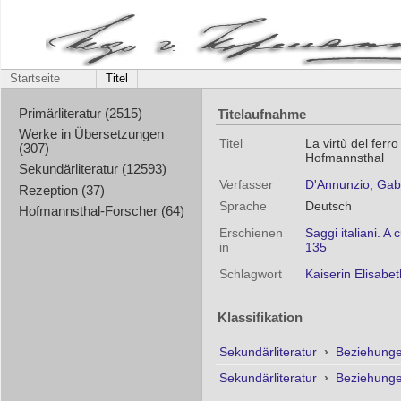
Startseite
Titel
Titelaufnahme
Primärliteratur (2515)
Werke in Übersetzungen
Titel
La virtù del ferr
(307)
Hofmannsthal
Sekundärliteratur (12593)
Verfasser
D'Annunzio, Gab
Rezeption (37)
Sprache
Deutsch
Hofmannsthal-Forscher (64)
Erschienen
Saggi italiani. A
in
135
Schlagwort
Kaiserin Elisabet
Klassifikation
Sekundärliteratur
›
Beziehunge
Sekundärliteratur
›
Beziehunge