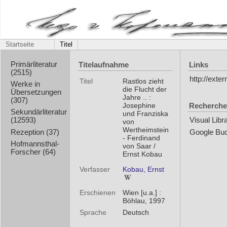
Startseite
Titel
Titelaufnahme
Links
Primärliteratur
(2515)
http://ex
Titel
Rastlos zieht
Werke in
die Flucht der
Übersetzungen
Jahre .. :
(307)
Recherche
Josephine
Sekundärliteratur
und Franziska
(12593)
Visual Libr
von
Wertheimstein
Rezeption (37)
Google Bu
- Ferdinand
Hofmannsthal-
von Saar /
Forscher (64)
Ernst Kobau
Verfasser
Kobau, Ernst
Erschienen
Wien [u.a.] :
Böhlau, 1997
Sprache
Deutsch