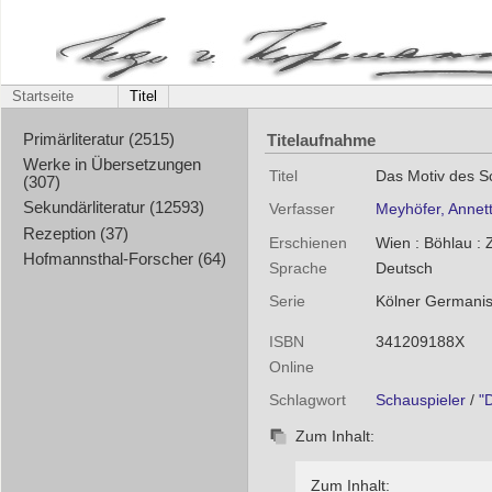
Startseite
Titel
Titelaufnahme
Primärliteratur (2515)
Werke in Übersetzungen
Titel
Das Motiv des Sc
(307)
Sekundärliteratur (12593)
Verfasser
Meyhöfer, Annet
Rezeption (37)
Erschienen
Wien : Böhlau : Z
Hofmannsthal-Forscher (64)
Sprache
Deutsch
Serie
Kölner Germanist
ISBN
341209188X
Online
Schlagwort
Schauspieler
/
"
Zum Inhalt:
Zum Inhalt: