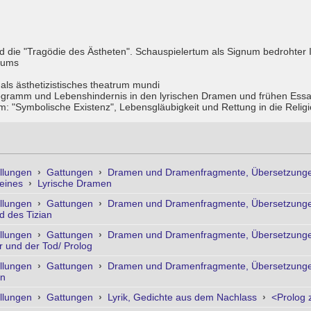
nd die "Tragödie des Ästheten". Schauspielertum als Signum bedrohter I
tums
ls ästhetizistisches theatrum mundi
ogramm und Lebenshindernis in den lyrischen Dramen und frühen Ess
 "Symbolische Existenz", Lebensgläubigkeit und Rettung in die Relig
llungen
›
Gattungen
›
Dramen und Dramenfragmente, Übersetzunge
meines
›
Lyrische Dramen
llungen
›
Gattungen
›
Dramen und Dramenfragmente, Übersetzunge
d des Tizian
llungen
›
Gattungen
›
Dramen und Dramenfragmente, Übersetzunge
r und der Tod/ Prolog
llungen
›
Gattungen
›
Dramen und Dramenfragmente, Übersetzunge
rn
llungen
›
Gattungen
›
Lyrik, Gedichte aus dem Nachlass
›
<Prolog 