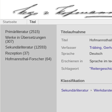
Startseite
Titel
Titelaufnahme
Primärliteratur (2515)
Werke in Übersetzungen
Titel
Hofmannsthals
(307)
Sekundärliteratur (12593)
Verfasser
Träbing, Gerh
Rezeption (37)
Sprache
Deutsch
Hofmannsthal-Forscher (64)
Erschienen in
Sprache im tec
Schlagwort
"Reitergeschi
Klassifikation
Sekundärliteratur
›
Werkdarste