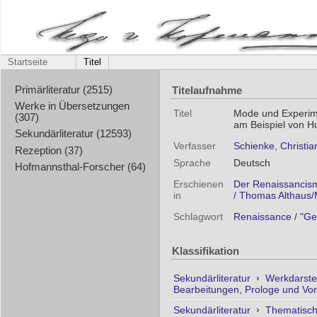
Startseite
Titel
Titelaufnahme
Primärliteratur (2515)
Werke in Übersetzungen
Titel
Mode und Experime
(307)
am Beispiel von H
Sekundärliteratur (12593)
Verfasser
Schienke, Christia
Rezeption (37)
Sprache
Deutsch
Hofmannsthal-Forscher (64)
Erschienen
Der Renaissancism
in
/ Thomas Althaus/M
Schlagwort
Renaissance
/
"Ge
Klassifikation
Sekundärliteratur
›
Werkdarste
Bearbeitungen, Prologe und Vo
Sekundärliteratur
›
Thematisc