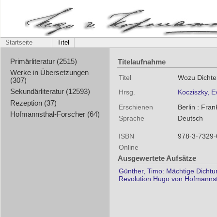
Startseite
Titel
Titelaufnahme
Primärliteratur (2515)
Werke in Übersetzungen
Titel
Wozu Dichter
(307)
Sekundärliteratur (12593)
Hrsg.
Kocziszky, E
Rezeption (37)
Erschienen
Berlin : Fr
Hofmannsthal-Forscher (64)
Sprache
Deutsch
ISBN
978-3-7329-
Online
Ausgewertete Aufsätze
Günther, Timo: Mächtige Dichtun
Revolution Hugo von Hofmannst