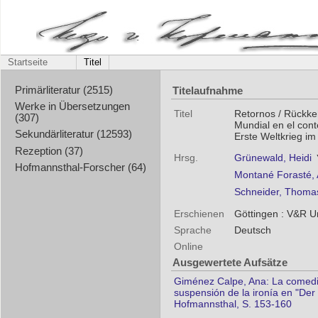
Startseite
Titel
Titelaufnahme
Primärliteratur (2515)
Werke in Übersetzungen
Titel
Retornos / Rückke
(307)
Mundial en el con
Sekundärliteratur (12593)
Erste Weltkrieg i
Rezeption (37)
Hrsg.
Grünewald, Heidi
Hofmannsthal-Forscher (64)
Montané Forasté,
Schneider, Thomas
Erschienen
Göttingen : V&R U
Sprache
Deutsch
Online
Ausgewertete Aufsätze
Giménez Calpe, Ana: La comedia 
suspensión de la ironía en "Der
Hofmannsthal, S. 153-160