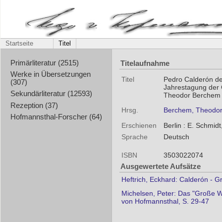
Startseite
Titel
Titelaufnahme
Primärliteratur (2515)
Werke in Übersetzungen
Titel
Pedro Calderón de 
(307)
Jahrestagung der 
Sekundärliteratur (12593)
Theodor Berchem 
Rezeption (37)
Hrsg.
Berchem, Theodo
Hofmannsthal-Forscher (64)
Erschienen
Berlin : E. Schmid
Sprache
Deutsch
ISBN
3503022074
Ausgewertete Aufsätze
Heftrich, Eckhard: Calderón - Gr
Michelsen, Peter: Das "Große W
von Hofmannsthal, S. 29-47