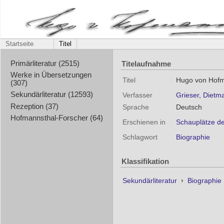
Startseite
Titel
Titelaufnahme
Primärliteratur (2515)
Werke in Übersetzungen
Titel
Hugo von Hofm
(307)
Sekundärliteratur (12593)
Verfasser
Grieser, Dietm
Rezeption (37)
Sprache
Deutsch
Hofmannsthal-Forscher (64)
Erschienen in
Schauplätze de
Schlagwort
Biographie
Klassifikation
Sekundärliteratur
›
Biographie