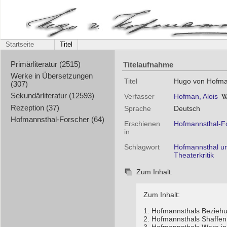
Startseite
Titel
Titelaufnahme
Primärliteratur (2515)
Werke in Übersetzungen
Titel
Hugo von Hofma
(307)
Sekundärliteratur (12593)
Verfasser
Hofman, Alois
Rezeption (37)
Sprache
Deutsch
Hofmannsthal-Forscher (64)
Erschienen
Hofmannsthal-F
in
Schlagwort
Hofmannsthal un
Theaterkritik
Zum Inhalt:
Zum Inhalt:
1. Hofmannsthals Bezieh
2. Hofmannsthals Shaffen 