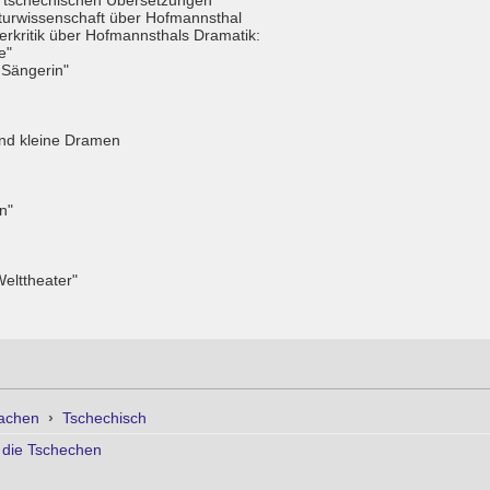
n tschechischen Übersetzungen
aturwissenschaft über Hofmannsthal
erkritik über Hofmannsthals Dramatik:
e"
 Sängerin"
nd kleine Dramen
n"
elttheater"
achen
›
Tschechisch
 die Tschechen