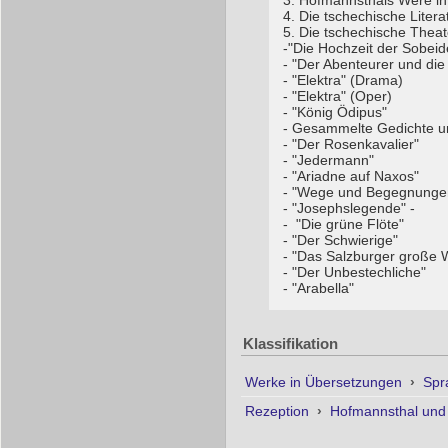
3. Hofmannsthals Were i
4. Die tschechische Liter
5. Die tschechische Theat
-"Die Hochzeit der Sobeid
- "Der Abenteurer und die
- "Elektra" (Drama)
- "Elektra" (Oper)
- "König Ödipus"
- Gesammelte Gedichte u
- "Der Rosenkavalier"
- "Jedermann"
- "Ariadne auf Naxos"
- "Wege und Begegnunge
- "Josephslegende" -
- "Die grüne Flöte"
- "Der Schwierige"
- "Das Salzburger große W
- "Der Unbestechliche"
- "Arabella"
Klassifikation
Werke in Übersetzungen
›
Spr
Rezeption
›
Hofmannsthal und