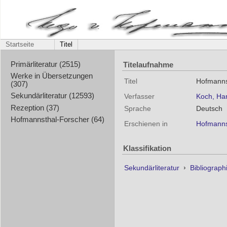
Startseite
Titel
Titelaufnahme
Primärliteratur (2515)
Werke in Übersetzungen
Titel
Hofmannst
(307)
Sekundärliteratur (12593)
Verfasser
Koch, Ha
Rezeption (37)
Sprache
Deutsch
Hofmannsthal-Forscher (64)
Erschienen in
Hofmannst
Klassifikation
Sekundärliteratur
›
Bibliograph