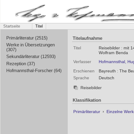
Startseite
Titel
Titelaufnahme
Primärliteratur (2515)
Werke in Übersetzungen
Titel
Reisebilder : mit
(307)
Wolfram Benda
Sekundärliteratur (12593)
Verfasser
Hofmannsthal, Hu
Rezeption (37)
Hofmannsthal-Forscher (64)
Erschienen
Bayreuth : The Be
Sprache
Deutsch
Reisebilder
Klassifikation
Primärliteratur
›
Einzelne Wer