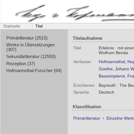
Startseite
Titel
Titelaufnahme
Primärliteratur (2515)
Werke in Übersetzungen
Titel
Erlebnis : mit ein
(307)
Wolfram Benda
Sekundärliteratur (12593)
Verfasser
Hofmannsthal, Hu
Rezeption (37)
Goethe, Johann W
Hofmannsthal-Forscher (64)
Bassompierre, Fra
Erschienen
Bayreuth : The Be
Sprache
Deutsch
Klassifikation
Primärliteratur
›
Einzelne Wer