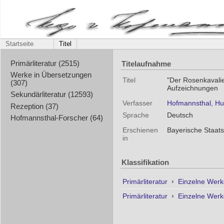
Startseite
Titel
Titelaufnahme
Primärliteratur (2515)
Werke in Übersetzungen
Titel
"Der Rosenkavalier
(307)
Aufzeichnungen
Sekundärliteratur (12593)
Verfasser
Hofmannsthal, H
Rezeption (37)
Sprache
Deutsch
Hofmannsthal-Forscher (64)
Erschienen
Bayerische Staat
in
Klassifikation
Primärliteratur
›
Einzelne Wer
Primärliteratur
›
Einzelne Wer