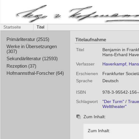
Startseite
Titel
Titelaufnahme
Primärliteratur (2515)
Werke in Übersetzungen
Titel
Benjamin in Frankf
(307)
Hans-Erhard Have
Sekundärliteratur (12593)
Verfasser
Haverkampf, Hans
Rezeption (37)
Hofmannsthal-Forscher (64)
Erschienen
Frankfurter Societ
Sprache
Deutsch
ISBN
978-3-95542-156-
Schlagwort
"Der Turm"
/
Traue
Welttheater"
Zum Inhalt:
Zum Inhalt: