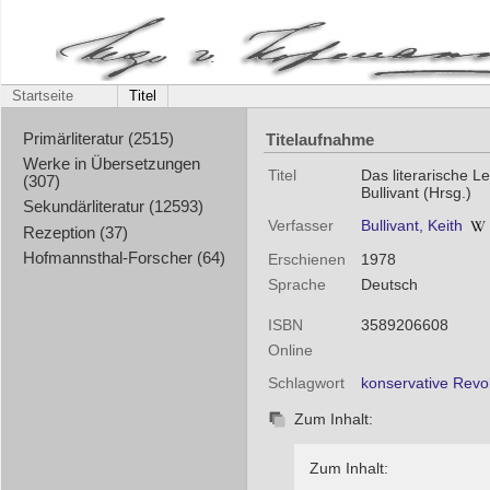
Startseite
Titel
Titelaufnahme
Primärliteratur (2515)
Werke in Übersetzungen
Titel
Das literarische L
(307)
Bullivant (Hrsg.)
Sekundärliteratur (12593)
Verfasser
Bullivant, Keith
Rezeption (37)
Hofmannsthal-Forscher (64)
Erschienen
1978
Sprache
Deutsch
ISBN
3589206608
Online
Schlagwort
konservative Revo
Zum Inhalt:
Zum Inhalt: