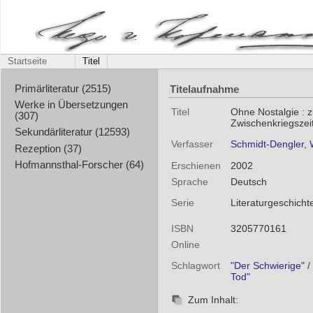
Startseite
Titel
Titelaufnahme
Primärliteratur (2515)
Werke in Übersetzungen
Titel
Ohne Nostalgie : z
(307)
Zwischenkriegszei
Sekundärliteratur (12593)
Verfasser
Schmidt-Dengler, 
Rezeption (37)
Hofmannsthal-Forscher (64)
Erschienen
2002
Sprache
Deutsch
Serie
Literaturgeschicht
ISBN
3205770161
Online
Schlagwort
"Der Schwierige"
/
Tod"
Zum Inhalt: