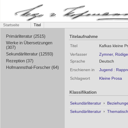
Startseite
Titel
Titelaufnahme
Primärliteratur (2515)
Werke in Übersetzungen
Titel
Kafkas kleine P
(307)
Sekundärliteratur (12593)
Verfasser
Zymner, Rüdige
Rezeption (37)
Sprache
Deutsch
Hofmannsthal-Forscher (64)
Erschienen in
Jugend : Rappre
Schlagwort
Kleine Prosa
Klassifikation
Sekundärliteratur
›
Beziehunge
Sekundärliteratur
›
Thematisc