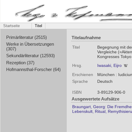
Startseite
Titel
Titelaufnahme
Primärliteratur (2515)
Werke in Übersetzungen
Titel
Begegnung mit dem
(307)
Vergleiche (=Akten
Sekundärliteratur (12593)
Kongresses Tokyo
Rezeption (37)
Hrsg.
Iwasaki, Eijro
Hofmannsthal-Forscher (64)
Erschienen
München : Iudiciu
Sprache
Deutsch
ISBN
3-89129-906-0
Ausgewertete Aufsätze
Braungart, Georg: Die Fremdhe
Lebenskult, Ritual, Remythisier