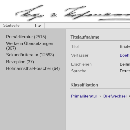
Startseite
Titel
Titelaufnahme
Primärliteratur (2515)
Werke in Übersetzungen
Titel
Brief
(307)
Sekundärliteratur (12593)
Verfasser
Boehr
Rezeption (37)
Erschienen
Berli
Hofmannsthal-Forscher (64)
Sprache
Deut
Klassifikation
Primärliteratur
›
Briefwechsel