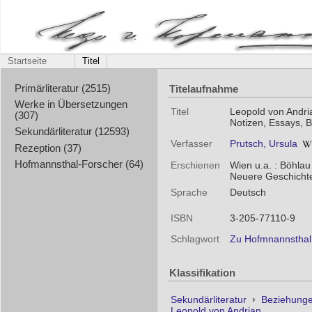
Startseite
Titel
Titelaufnahme
Primärliteratur (2515)
Werke in Übersetzungen
Titel
Leopold von Andri
(307)
Notizen, Essays, B
Sekundärliteratur (12593)
Verfasser
Prutsch, Ursula
Rezeption (37)
Hofmannsthal-Forscher (64)
Erschienen
Wien u.a. : Böhlau
Neuere Geschichte
Sprache
Deutsch
ISBN
3-205-77110-9
Schlagwort
Zu Hofmnannsthal
Klassifikation
Sekundärliteratur
›
Beziehunge
Leopold von Andrian