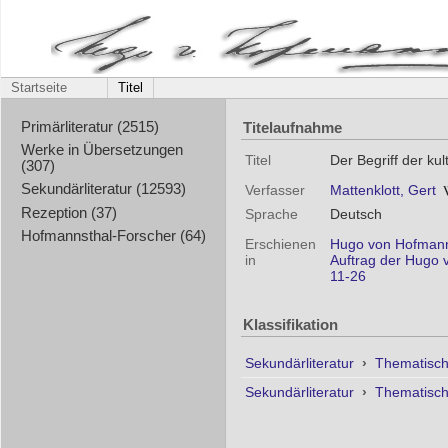
Startseite
Titel
Titelaufnahme
Primärliteratur (2515)
Werke in Übersetzungen
Titel
Der Begriff der ku
(307)
Sekundärliteratur (12593)
Verfasser
Mattenklott, Gert
Rezeption (37)
Sprache
Deutsch
Hofmannsthal-Forscher (64)
Erschienen
Hugo von Hofmanns
in
Auftrag der Hugo 
11-26
Klassifikation
Sekundärliteratur
›
Thematisc
Sekundärliteratur
›
Thematisc