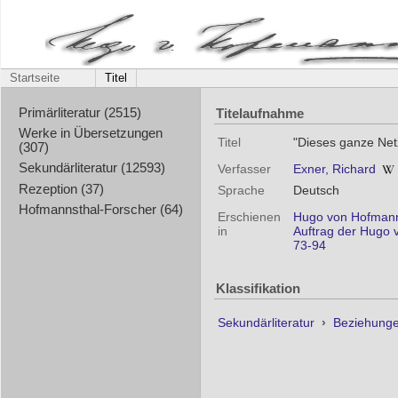
Startseite
Titel
Titelaufnahme
Primärliteratur (2515)
Werke in Übersetzungen
Titel
"Dieses ganze Net
(307)
Sekundärliteratur (12593)
Verfasser
Exner, Richard
Rezeption (37)
Sprache
Deutsch
Hofmannsthal-Forscher (64)
Erschienen
Hugo von Hofmanns
in
Auftrag der Hugo 
73-94
Klassifikation
Sekundärliteratur
›
Beziehunge