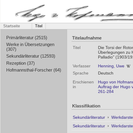
Startseite
Titel
Titelaufnahme
Primärliteratur (2515)
Werke in Übersetzungen
Titel
Die Torsi der Rot
(307)
Überlegungen zu H
Sekundärliteratur (12593)
Palladio" (1903/1
Rezeption (37)
Verfasser
Henning, Uwe
Hofmannsthal-Forscher (64)
Sprache
Deutsch
Erschienen
Hugo von Hofmanns
in
Auftrag der Hugo 
261-284
Klassifikation
Sekundärliteratur
›
Werkdarste
Sekundärliteratur
›
Werkdarste