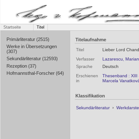
Startseite
Titel
Titelaufnahme
Primärliteratur (2515)
Werke in Übersetzungen
Titel
Lieber Lord Chando
(307)
Sekundärliteratur (12593)
Verfasser
Lazarescu, Marian
Rezeption (37)
Sprache
Deutsch
Hofmannsthal-Forscher (64)
Erschienen
Thesenband : XIII 
in
Marcela Vanatková]
Klassifikation
Sekundärliteratur
›
Werkdarste