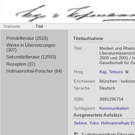
Startseite
Titel
Titelaufnahme
Primärliteratur (2515)
Werke in Übersetzungen
Titel
Medien und Rhetor
(307)
Literaturwissensch
Sekundärliteratur (12593)
2000 und 2001 / hr
Gesellschaft für Ge
Rezeption (37)
Hofmannsthal-Forscher (64)
Hrsg.
Kaji, Tetsuro
Erschienen
München : Iudiciu
Sprache
Deutsch
ISBN
3891296754
Schlagwort
Kommunikation
Ausgewertete Aufsätze
Sekine, Yuko: Hofmannsthals En
Zu Hofmannsthals Filmszen