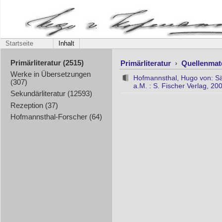
Startseite
Inhalt
Primärliteratur
›
Quellenmat
Primärliteratur (2515)
Werke in Übersetzungen
Hofmannsthal, Hugo von: Säm
(307)
a.M. : S. Fischer Verlag, 20
Sekundärliteratur (12593)
Rezeption (37)
Hofmannsthal-Forscher (64)