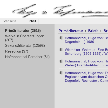
Startseite
Inhalt
Primärliteratur
›
Briefe
›
Br
Primärliteratur (2515)
Werke in Übersetzungen
Hofmannsthal, Hugo von: Bri
(307)
Degenfeld ...] 1986
Sekundärliteratur (12593)
Wiethölter, Waltraud: Eine 
Rezeption (37)
Schonburg (1909-1929) / Wi
Hofmannsthal-Forscher (64)
Hofmannsthal, Hugo von: Hug
Weber) Frankfurt/Main : Fis
Hofmannsthal, Hugo von: Th
Englische vom deutschen Ori
Degenfeld Rochester : Cam