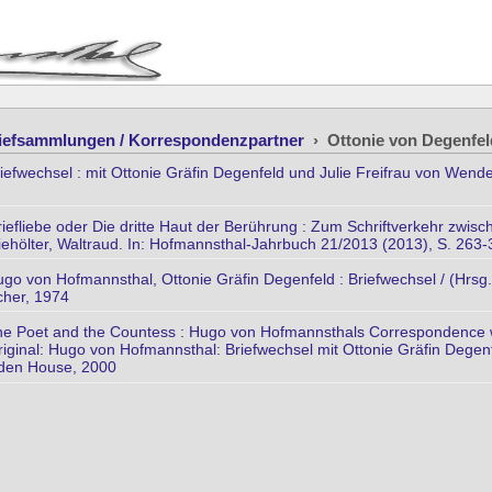
iefsammlungen / Korrespondenzpartner
›
Ottonie von Degenfel
efwechsel : mit Ottonie Gräfin Degenfeld und Julie Freifrau von Wende
Briefliebe oder Die dritte Haut der Berührung : Zum Schriftverkehr zw
ehölter, Waltraud. In: Hofmannsthal-Jahrbuch 21/2013 (2013), S. 263-
o von Hofmannsthal, Ottonie Gräfin Degenfeld : Briefwechsel / (Hrsg
cher, 1974
e Poet and the Countess : Hugo von Hofmannsthals Correspondence wit
ginal: Hugo von Hofmannsthal: Briefwechsel mit Ottonie Gräfin Degenfe
den House, 2000