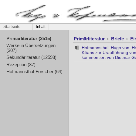
Startseite
Inhalt
Primärliteratur
›
Briefe
›
Ei
Primärliteratur (2515)
Werke in Übersetzungen
Hofmannsthal, Hugo von: Ho
(307)
Kilians zur Uraufführung v
kommentiert von Dietmar Go
Sekundärliteratur (12593)
Rezeption (37)
Hofmannsthal-Forscher (64)