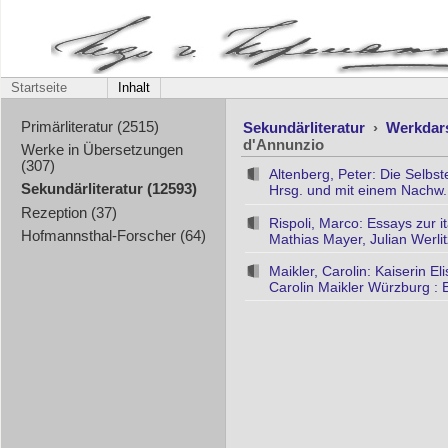
Startseite
Inhalt
Sekundärliteratur
›
Werkdar
Primärliteratur (2515)
d'Annunzio
Werke in Übersetzungen
(307)
Altenberg, Peter: Die Selbs
Sekundärliteratur (12593)
Hrsg. und mit einem Nachw. 
Rezeption (37)
Rispoli, Marco: Essays zur i
Hofmannsthal-Forscher (64)
Mathias Mayer, Julian Werlit
Maikler, Carolin: Kaiserin E
Carolin Maikler Würzburg : 