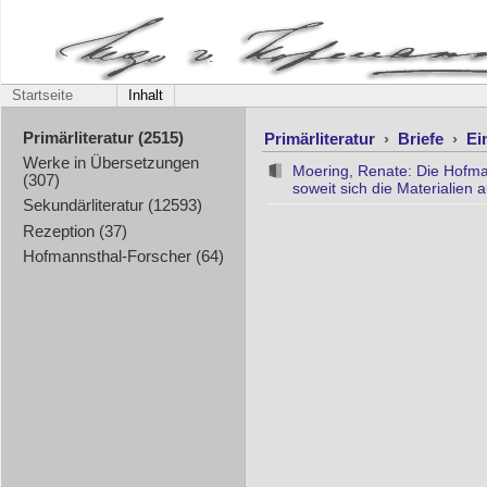
Startseite
Inhalt
Primärliteratur
›
Briefe
›
Ei
Primärliteratur (2515)
Werke in Übersetzungen
Moering, Renate: Die Hofma
(307)
soweit sich die Materialien 
Sekundärliteratur (12593)
Rezeption (37)
Hofmannsthal-Forscher (64)