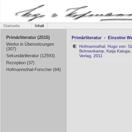
Startseite
Inhalt
Primärliteratur
›
Einzelne W
Primärliteratur (2515)
Werke in Übersetzungen
Hofmannsthal, Hugo von: Sä
(307)
Bohnenkamp, Katja Kaluga, Kl
Verlag, 2011
Sekundärliteratur (12593)
Rezeption (37)
Hofmannsthal-Forscher (64)