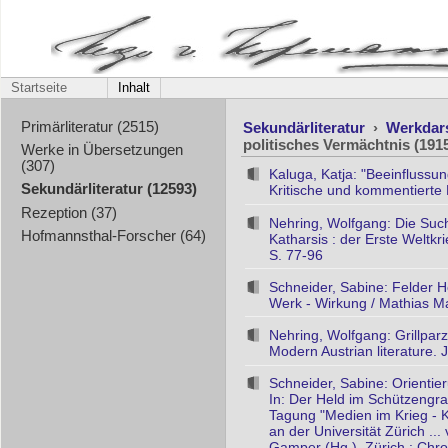
Startseite
Inhalt
Sekundärliteratur
›
Werkdar
Primärliteratur (2515)
politisches Vermächtnis (191
Werke in Übersetzungen
(307)
Kaluga, Katja: "Beeinflussu
Sekundärliteratur (12593)
Kritische und kommentierte E
Rezeption (37)
Nehring, Wolfgang: Die Suc
Hofmannsthal-Forscher (64)
Katharsis : der Erste Weltkr
S. 77-96
Schneider, Sabine: Felder H
Werk - Wirkung / Mathias May
Nehring, Wolfgang: Grillpar
Modern Austrian literature. 
Schneider, Sabine: Orientie
In: Der Held im Schützengra
Tagung "Medien im Krieg - K
an der Universität Zürich .
Gamper (Hg.). Zürich : Chr