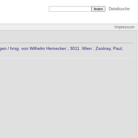
Detailsuche
Impressum
l
gen / hrsg. von Wilhelm Hemecker ; 3011. Wien : Zsolnay, Paul,