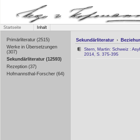
Startseite
Inhalt
Sekundärliteratur
›
Beziehu
Primärliteratur (2515)
Werke in Übersetzungen
Stern, Martin: Schweiz : As
(307)
2014, S. 375-395
Sekundärliteratur (12593)
Rezeption (37)
Hofmannsthal-Forscher (64)