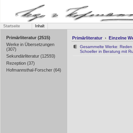
Startseite
Inhalt
Primärliteratur
›
Einzelne W
Primärliteratur (2515)
Werke in Übersetzungen
Gesammelte Werke: Reden un
(307)
Schoeller in Beratung mit Ru
Sekundärliteratur (12593)
Rezeption (37)
Hofmannsthal-Forscher (64)