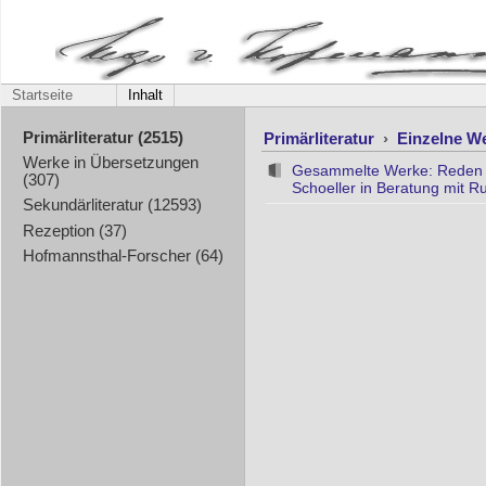
Startseite
Inhalt
Primärliteratur
›
Einzelne W
Primärliteratur (2515)
Werke in Übersetzungen
Gesammelte Werke: Reden un
(307)
Schoeller in Beratung mit Ru
Sekundärliteratur (12593)
Rezeption (37)
Hofmannsthal-Forscher (64)