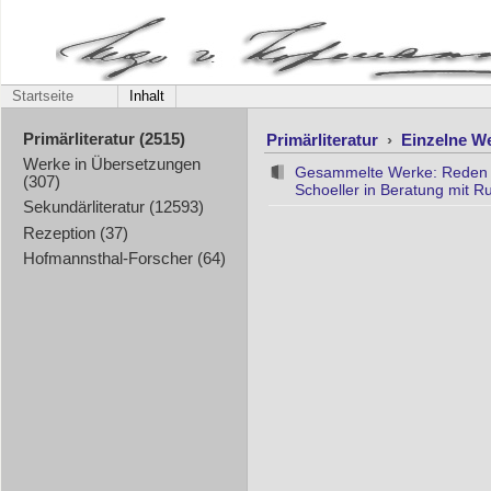
Startseite
Inhalt
Primärliteratur
›
Einzelne W
Primärliteratur (2515)
Werke in Übersetzungen
Gesammelte Werke: Reden un
(307)
Schoeller in Beratung mit Ru
Sekundärliteratur (12593)
Rezeption (37)
Hofmannsthal-Forscher (64)