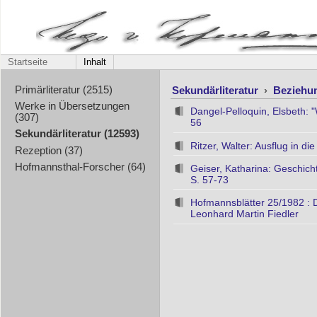
Startseite
Inhalt
Sekundärliteratur
›
Beziehu
Primärliteratur (2515)
Werke in Übersetzungen
Dangel-Pelloquin, Elsbeth: 
(307)
56
Sekundärliteratur (12593)
Ritzer, Walter: Ausflug in d
Rezeption (37)
Hofmannsthal-Forscher (64)
Geiser, Katharina: Geschich
S. 57-73
Hofmannsblätter 25/1982 : 
Leonhard Martin Fiedler