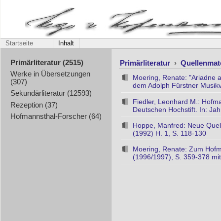
Startseite
Inhalt
Primärliteratur
›
Quellenmat
Primärliteratur (2515)
Werke in Übersetzungen
Moering, Renate: "Ariadne 
(307)
dem Adolph Fürstner Musikve
Sekundärliteratur (12593)
Fiedler, Leonhard M.: Hofm
Rezeption (37)
Deutschen Hochstift. In: Ja
Hofmannsthal-Forscher (64)
Hoppe, Manfred: Neue Quell
(1992) H. 1, S. 118-130
Moering, Renate: Zum Hofma
(1996/1997), S. 359-378 mit