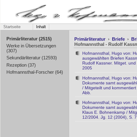
Startseite
Inhalt
Primärliteratur
›
Briefe
›
Br
Primärliteratur (2515)
Hofmannsthal - Rudolf Kassn
Werke in Übersetzungen
(307)
Hofmannsthal, Hugo von: Hu
Sekundärliteratur (12593)
ausgewählten Briefen Kassn
Rudolf Kassner. Mitget. un
Rezeption (37)
2005
Hofmannsthal-Forscher (64)
Hofmannsthal, Hugo von: Hu
Dokumente samt ausgewählte
/ Mitgeteilt und kommentie
Abb.
Hofmannsthal, Hugo von: Hug
Dokumente samt ausgewählte
Klaus E. Bohnenkamp / Mitg
12/2004. Jg. 12 (2004), S. 