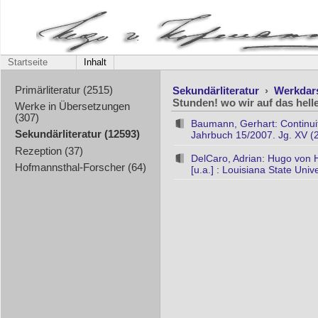
Startseite
Inhalt
Sekundärliteratur
›
Werkdar
Primärliteratur (2515)
Stunden! wo wir auf das helle
Werke in Übersetzungen
(307)
Baumann, Gerhart: Continuitä
Sekundärliteratur (12593)
Jahrbuch 15/2007. Jg. XV (
Rezeption (37)
DelCaro, Adrian: Hugo von H
Hofmannsthal-Forscher (64)
[u.a.] : Louisiana State Univ