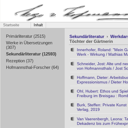
Startseite
Inhalt
Sekundärliteratur
›
Werkdar
Primärliteratur (2515)
Töchter der Gärtnerin
Werke in Übersetzungen
(307)
Innerhofer, Roland: "Mein G
Sekundärliteratur (12593)
Werk - Wirkung / Mathias May
Rezeption (37)
Schneider, Jost: Alte und 
Hofmannsthal-Forscher (64)
von Hofmannsthals / Jost Sc
Hoffmann, Dieter: Arbeitsbu
Expressionismus / Dieter Ho
Ohl, Hubert: Ethos und Spi
Freiburg im Breisgau : Rom
Burk, Steffen: Private Kuns
Verlag, 2019
Van Vaerenbergh, Leona: Ta
Dekadenz bis zum Frühexpre