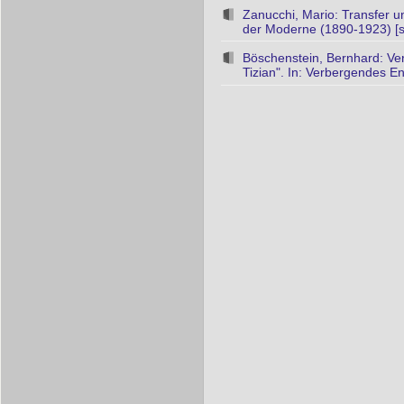
Zanucchi, Mario: Transfer u
der Moderne (1890-1923) [s
Böschenstein, Bernhard: Ve
Tizian". In: Verbergendes 