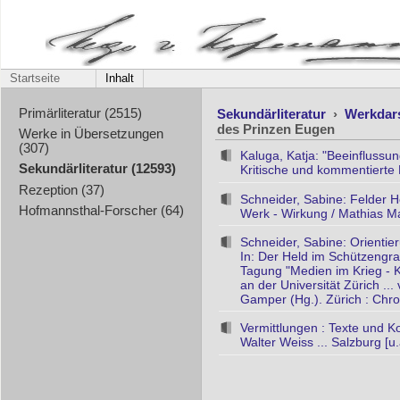
Startseite
Inhalt
Sekundärliteratur
›
Werkdar
Primärliteratur (2515)
des Prinzen Eugen
Werke in Übersetzungen
(307)
Kaluga, Katja: "Beeinflussu
Sekundärliteratur (12593)
Kritische und kommentierte E
Rezeption (37)
Schneider, Sabine: Felder H
Hofmannsthal-Forscher (64)
Werk - Wirkung / Mathias May
Schneider, Sabine: Orientie
In: Der Held im Schützengra
Tagung "Medien im Krieg - K
an der Universität Zürich .
Gamper (Hg.). Zürich : Chr
Vermittlungen : Texte und Ko
Walter Weiss ... Salzburg [u.