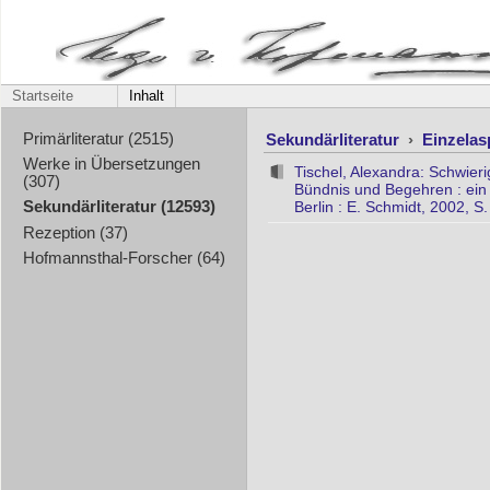
Startseite
Inhalt
Sekundärliteratur
›
Einzela
Primärliteratur (2515)
Werke in Übersetzungen
Tischel, Alexandra: Schwier
(307)
Bündnis und Begehren : ein
Berlin : E. Schmidt, 2002, S
Sekundärliteratur (12593)
Rezeption (37)
Hofmannsthal-Forscher (64)